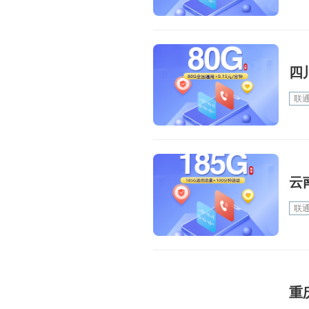
四
联
云
联
重