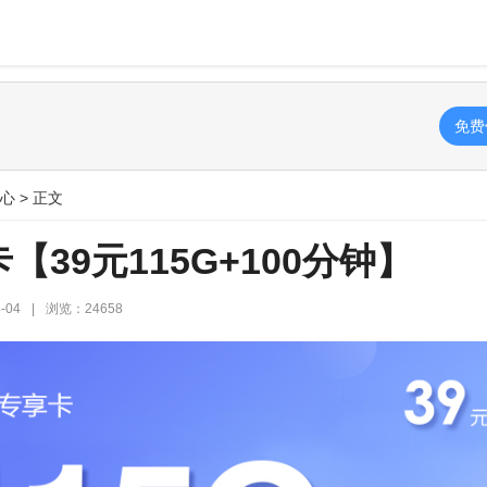
免费
心
> 正文
39元115G+100分钟】
-04
|
浏览：24658