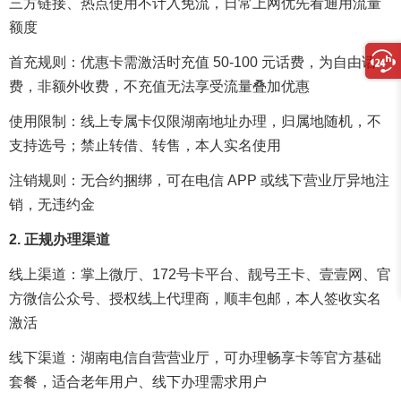
三方链接、热点使用不计入免流，日常上网优先看通用流量
额度
首充规则：优惠卡需激活时充值 50-100 元话费，为自由话
费，非额外收费，不充值无法享受流量叠加优惠
使用限制：线上专属卡仅限湖南地址办理，归属地随机，不
支持选号；禁止转借、转售，本人实名使用
注销规则：无合约捆绑，可在电信 APP 或线下营业厅异地注
销，无违约金
2. 正规办理渠道
线上渠道：
掌上微厅
、
172号卡平台
、
靓号王卡
、
壹壹网
、官
方微信公众号、授权线上代理商，顺丰包邮，本人签收实名
激活
线下渠道：湖南电信自营营业厅，可办理畅享卡等官方基础
套餐，适合老年用户、线下办理需求用户