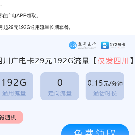
账。
请在广电APP领取。
月起29元192G通用流量长期套餐。