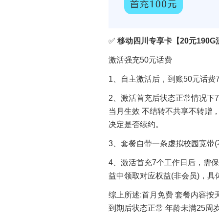
✅
移动四川专享卡【20元190G
激活强充50元话费
1、自主激活后，到账50元话
2、激活首充后状态正常情况下7
当月生效 不结转不共享不转赠
决定是否续约。
3、套餐自带一条虚拟校园宽带(
4、激活首充7个工作日后，需保
益中领取对应权益(非会员)，
综上所述:首月免费 套餐内容按天
到期后状态正常 年龄未满25周