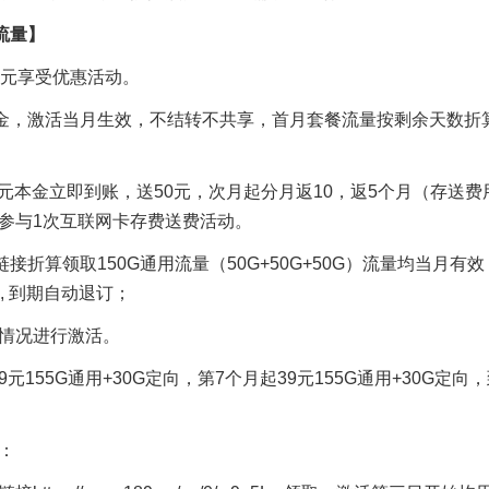
流量】
0元享受优惠活动。
验金，激活当月生效，不结转不共享，首月套餐流量按剩余天数折
50元本金立即到账，送50元，次月起分月返10，返5个月（存送费
参与1次互联网卡存费送费活动。
接折算领取150G通用流量（50G+50G+50G）流量均当月有
, 到期自动退订；
情况进行激活。
元155G通用+30G定向，第7个月起39元155G通用+30G定向
：