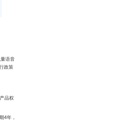
流量语音
行政策
-产品权
惠期4年，