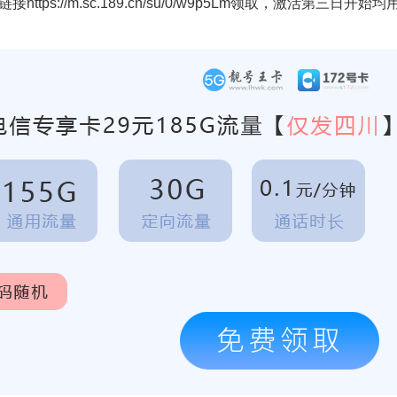
链接
https://m.sc.189.cn/su/0/w9p5Lm
领取，激活第三日开始均