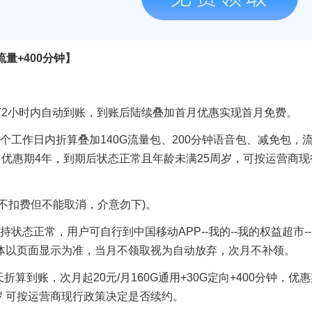
流量+400分钟】
费72小时内自动到账，到账后陆续叠加首月优惠实现首月免费。
个工作日内折算叠加140G流量包、200分钟语音包、减免包，
，优惠期4年，到期后状态正常且年龄未满25周岁，可按运营商现
不扣费但不能取消，介意勿下)。
持状态正常，用户可自行到中国移动APP--我的--我的权益超市-
具体以页面显示为准，当月不领取视为自动放弃，次月不补领。
折算到账，次月起20元/月160G通用+30G定向+400分钟，优
岁 可按运营商现行政策决定是否续约。