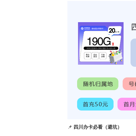
📌
四川办卡必看（避坑）