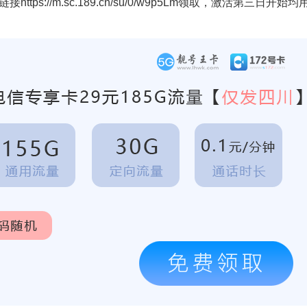
链接
https://m.sc.189.cn/su/0/w9p5Lm
领取，激活第三日开始均