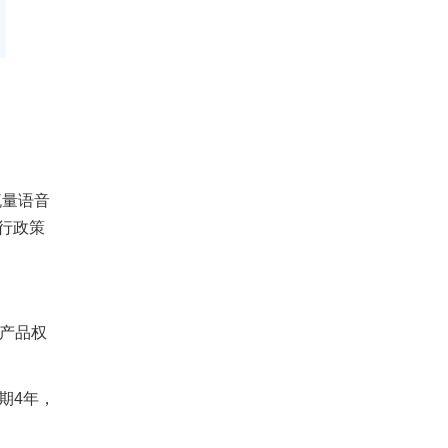
流量语音
行政策
-产品权
惠期4年，