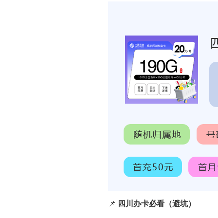
📌
四川办卡必看（避坑）