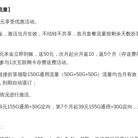
流量】
0元享受优惠活动。
验金，激活当月生效，不结转不共享，首月套餐流量按剩余天数折
50元本金立即到账，送50元，次月起分月返10，返5个月（存送费
参与1次互联网卡存费送费活动。
接折算领取150G通用流量（50G+50G+50G）流量均当月有
, 到期自动退订；
情况进行激活。
元155G通用+30G定向，第7个月起39元155G通用+30G定向
：