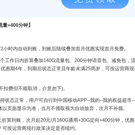
流量+400分钟】
费72小时内自动到账，到账后陆续叠加首月优惠实现首月免费。
个工作日内折算叠加140G流量包、200分钟语音包、减免包，
，优惠期4年，到期后状态正常且年龄未满25周岁，可按运营商现
不扣费但不能取消，介意勿下)。
持状态正常，用户可自行到中国移动APP--我的--我的权益超市-
具体以页面显示为准，当月不领取视为自动放弃，次月不补领。
折算到账，次月起20元/月160G通用+30G定向+400分钟，优
岁 可按运营商现行政策决定是否续约。