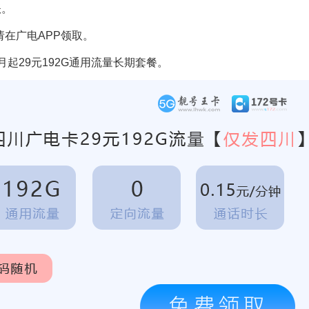
账。
请在广电APP领取。
月起29元192G通用流量长期套餐。