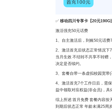
✅
移动四川专享卡【20元190G
激活强充50元话费
1、自主激活后，到账50元话
2、激活首充后状态正常情况下7
当月生效 不结转不共享不转赠
决定是否续约。
3、套餐自带一条虚拟校园宽带(
4、激活首充7个工作日后，需保
益中领取对应权益(非会员)，
综上所述:首月免费 套餐内容按天
到期后状态正常 年龄未满25周